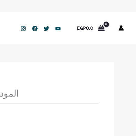
EGP
0.0
المود