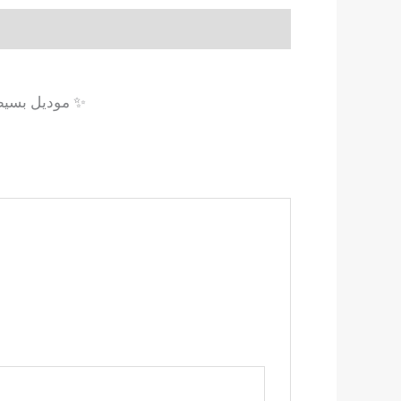
موديل بسيط جداً و ف منتهي الجمال لمسته رقيقه جداً بكم فرونس اسورة و كسر منسدله من الرقبه و فرونس و زراير فالضهر ✨