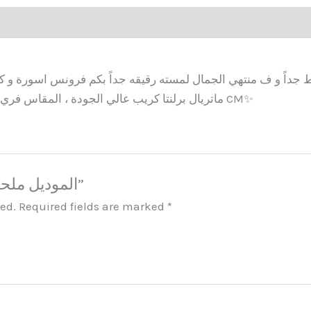
ماتريال برلنتا كريب عالي الجودة ، المقاس فري سايز تلبيس واسع ل 120 كيلو محيط صدرها 180 CM✨
Be the first to review “الموديل ملحفه صولا”
hed.
Required fields are marked
*