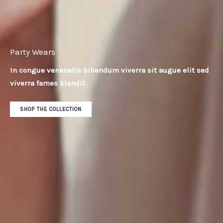
Party Wears
In congue venenatis bibendum viverra sit augue elit sed
viverra fames blandit.
SHOP THE COLLECTION